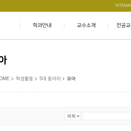
본문 바로가기
SITEMA
학과안내
교수소개
전공교
아
OME
학생활동
5대 동아리
모아