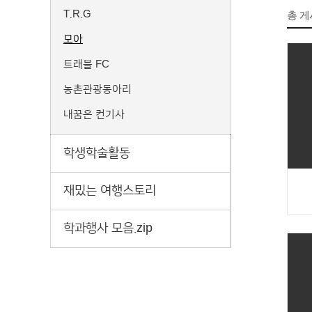
T.R.G
총 
모아
트래블 FC
농촌관광동아리
내꿈은 컨기사
학생학술활동
재밌는 여행스토리
학과행사 모음.zip