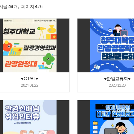
게시물
46
개
,
페이지
4
/ 6
♥C-PBL♥
♥한일교류회♥
2024.01.22
2023.11.20