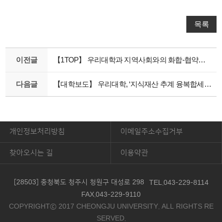
목록
이전글
【1TOP】 우리대학과 지역사회와의 화합-협약을 통해 발전하는 우리대학과 학우들
다음글
【대학보도】 우리대학, ‘지식재산 추계 융복합세미나’ 개최
개인정보처리방침
이메일주소수집거부
찾아오시는 길
이용약관
[28503] 충청북도 청주시 청원구 대성로 298
TEL.043-229-8114
FAX.043-229-9110
COPYRIGHTⓒ 2017 CHEONGJU UNIVERSITY. ALL RIGHTS RE
SERVED.