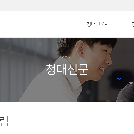
본문 바로가기
청대언론사
청대신문
럼