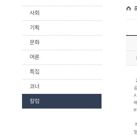
사회
기획
문화
여론
특집
코너
칼럼
영