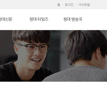
홈
로그인
사이트맵
청대신문
청대 타임즈
청대 방송국