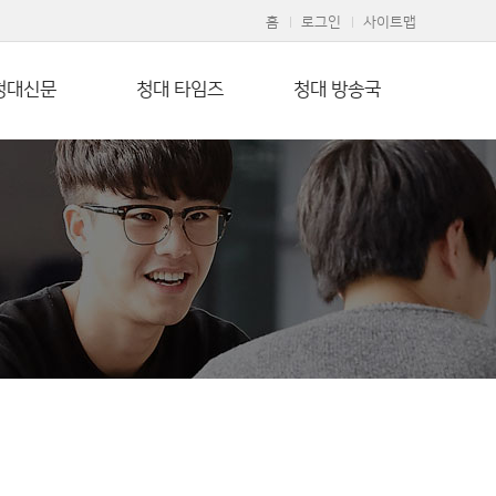
홈
로그인
사이트맵
청대신문
청대 타임즈
청대 방송국