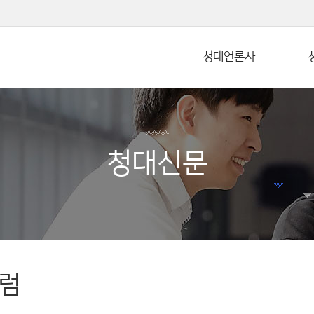
본문 바로가기
청대언론사
청대신문
럼