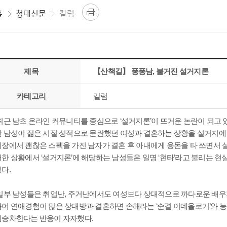
홈
청대신문
칼럼
제목
【산책길】 퐁퐁남, 불거진 설거지론
카테고리
칼럼
최근 남초 온라인 커뮤니티를 중심으로 ‘설거지론’이 뜨거운 논란이 되고 있
한 남성이 젊은 시절 성적으로 문란했던 여성과 결혼하는 상황을 설거지에 비
시장에서 괜찮은 스펙을 가진 남자가 결혼 후 아내에게 용돈을 타 쓰면서 
러한 상황에서 ‘설거지론’에 해당하는 남성들은 일명 ‘현타’라고 불리는
다.
일부 남성들은 취업난, 주거난에서도 여성보다 상대적으로 까다로운 배우
불어 연애경험이 많은 상대방과 결혼하면 손해라는 ‘순결 이데올로기’와 능
임승차한다는 반응이 자자했다.