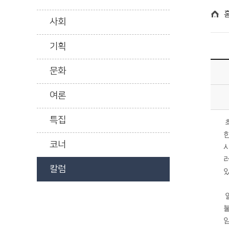
사회
기획
문화
여론
특집
코너
칼럼
있