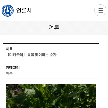
본문 바로가기
언론사
여론
제목
【디카추억】 봄을 맞이하는 순간
카테고리
여론