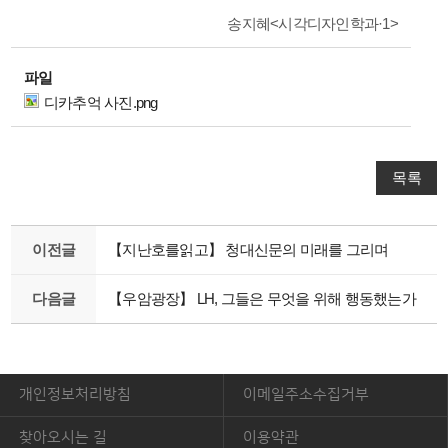
송지혜<시각디자인학과·1>
파일
디카추억 사진.png
목록
이전글
【지난호를읽고】 청대신문의 미래를 그리며
다음글
【우암광장】 LH, 그들은 무엇을 위해 행동했는가
개인정보처리방침
이메일주소수집거부
찾아오시는 길
이용약관