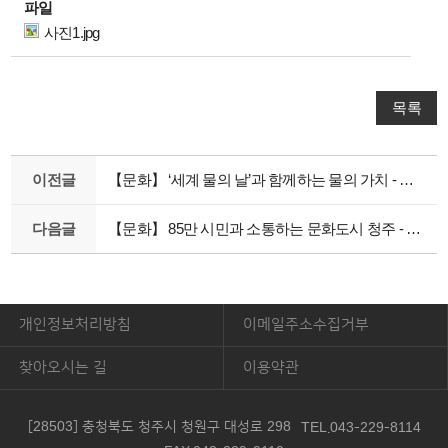
파일
사진1.jpg
목록
이전글
【문화】 ‘세계 물의 날’과 함께하는 물의 가치 - 물 스트레스 국가와 절수 습관
다음글
【문화】 85만 시민과 소통하는 문화도시 청주 - 코로나19 극복을 위한 상생프로젝트
개인정보처리방침
이메일주소수집거부
찾아오시는 길
이용약관
[28503] 충청북도 청주시 청원구 대성로 298
TEL.043-229-8114