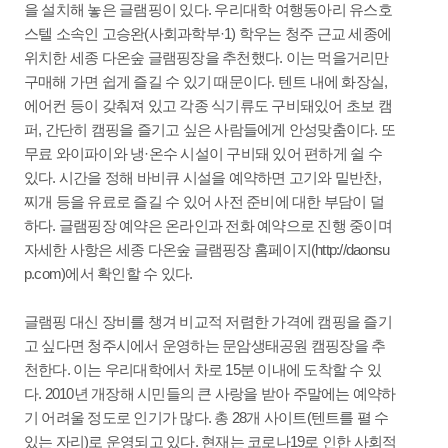
을 설치해 놓은 글램핑이 있다. 우리대학 여행동아리 유스호
스텔 소속인 고승완(사회과학부·1) 학우는 청주 근교 세종에
위치한 세종 다온숲 글램핑장을 추천했다. 이는 먹을거리만
구매해 가면 쉽게 즐길 수 있기 때문이다. 텐트 내에 화장실,
에어컨 등이 갖춰져 있고 각종 식기류도 구비돼있어 초보 캠
퍼, 간단히 캠핑을 즐기고 싶은 사람들에게 안성맞춤이다. 또
무료 와이파이와 냉·온수 시설이 구비돼 있어 편하게 쉴 수
있다. 시간을 정해 바비큐 시설을 예약하면 고기와 밑반찬,
찌개 등을 유료로 즐길 수 있어 사전 준비에 대한 부담이 덜
하다. 글램핑장 예약은 온라인과 전화 예약으로 진행 중이며
자세한 사항은 세종 다온숲 글램핑장 홈페이지(http://daonsu
p.com)에서 확인할 수 있다.
글램핑 대신 장비를 챙겨 비교적 저렴한 가격에 캠핑을 즐기
고 싶다면 청주시에서 운영하는 문암생태공원 캠핑장을 추
천한다. 이는 우리대학에서 차로 15분 이내에 도착할 수 있
다. 2010년 개장해 시민들의 큰 사랑을 받아 주말에는 예약하
기 어려울 정도로 인기가 많다. 총 28개 사이트(텐트를 펼 수
있는 자리)로 운영되고 있다. 현재는 코로나19로 인한 사회적