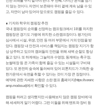
인한 피해를 주지 말아야 한다. 두 번째, 다녀간 흔적을 남기
지 않는 것이다. 자연이 보존돼야 우리 곁에 계속 남을 수 있
고, 자연이 남아 있어야 앞으로도 캠핑을 즐길 수 있다.
∎ 기자와 학우의 캠핑장 추천
국내 캠핑장의 순위를 선정하는 캠프링크에서 1위를 차지한
캠핑장은 경기도 가평에 위치한 소란캠프장이다. 평가단의
심사에서 시설, 위생, 안전 등 여러 부문에서 거의 만점을 받
았다. 캠핑장 내 안전과 서비스를 책임지는 캠핑장 지기가 항
상 상주하고 있으며 캠퍼들의 안전을 위해 새벽 순찰도 항상
돌고 있다. 또 하계에는 그늘막과 수영장, 동계에는 축구장,
눈썰매장 등 온 가족이 함께 즐길 수 있는 시설들이 구비돼
있다. 또 완전히 숲속에 둘러싸여 있어 피톤치드가 가득한 숲
한가운데서 숙면을 취할 수 있다는 것이 가장 큰 장점이다.
예약에 관한 자세한 사항은 소란 캠프 홈페이지(https://soranc
amp.modoo.at)에서 확인할 수 있다.
캠핑을 하려고 생각했지만 사용해보지 않은 캠핑 장비에 대
해 세세하게 알기 어렵다. 그런 이들을 위해 텐트와 장비 등