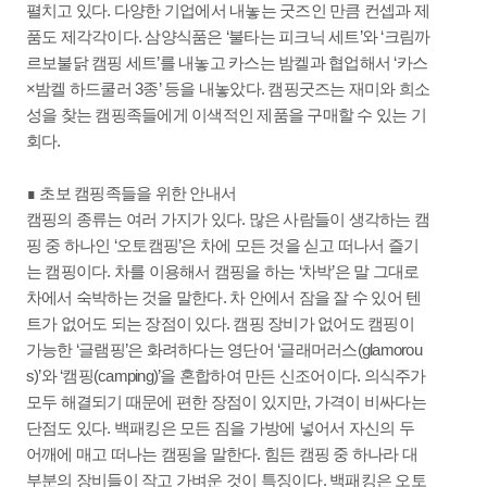
펼치고 있다. 다양한 기업에서 내놓는 굿즈인 만큼 컨셉과 제
품도 제각각이다. 삼양식품은 ‘불타는 피크닉 세트’와 ‘크림까
르보불닭 캠핑 세트’를 내놓고 카스는 밤켈과 협업해서 ‘카스
×밤켈 하드쿨러 3종’ 등을 내놓았다. 캠핑굿즈는 재미와 희소
성을 찾는 캠핑족들에게 이색적인 제품을 구매할 수 있는 기
회다.
∎ 초보 캠핑족들을 위한 안내서
캠핑의 종류는 여러 가지가 있다. 많은 사람들이 생각하는 캠
핑 중 하나인 ‘오토캠핑’은 차에 모든 것을 싣고 떠나서 즐기
는 캠핑이다. 차를 이용해서 캠핑을 하는 ‘차박’은 말 그대로
차에서 숙박하는 것을 말한다. 차 안에서 잠을 잘 수 있어 텐
트가 없어도 되는 장점이 있다. 캠핑 장비가 없어도 캠핑이
가능한 ‘글램핑’은 화려하다는 영단어 ‘글래머러스(glamorou
s)’와 ‘캠핑(camping)’을 혼합하여 만든 신조어이다. 의식주가
모두 해결되기 때문에 편한 장점이 있지만, 가격이 비싸다는
단점도 있다. 백패킹은 모든 짐을 가방에 넣어서 자신의 두
어깨에 매고 떠나는 캠핑을 말한다. 힘든 캠핑 중 하나라 대
부분의 장비들이 작고 가벼운 것이 특징이다. 백패킹은 오토