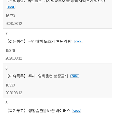
【우암광장】국민들은 ‘디지털교도소’를 통해 사법부에 말한다
16270
2020.08.12
7
【젊은함성】 우리대학 노조의 '후원의 밤'
15376
2020.08.12
6
【이슈톡톡】 주제 : 일회용컵 보증금제
16330
2020.08.12
5
【독자투고】 생활습관을 바꾼 바이러스