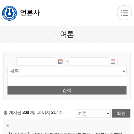
본문 바로가기
언론사
여론
~
총 게시물
208
개
,
페이지
21
/ 21
8