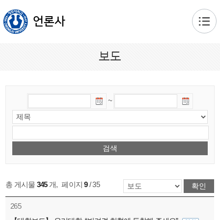
본문 바로가기
언론사
보도
~
총 게시물
345
개
,
페이지
9
/ 35
265