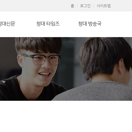
홈
로그인
사이트맵
청대신문
청대 타임즈
청대 방송국