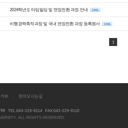
2024학년도 타임빌딩 및 면장전환 과정 안내
비행경력축적과정 및 국내 면장전환 과정 등록원서
1
집거부
찾아오시는길
98
TEL.043-229-8114
FAX.043-229-9110
ERSITY. ALL RIGHTS RESERVED.